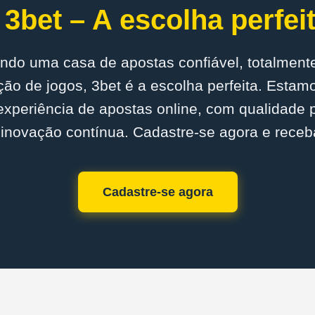
3bet – A escolha perfei
ndo uma casa de apostas confiável, totalmente
ão de jogos, 3bet é a escolha perfeita. Esta
experiência de apostas online, com qualidade
inovação contínua. Cadastre-se agora e receb
Cadastre-se agora