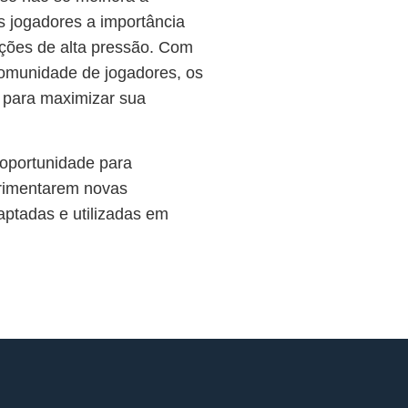
 jogadores a importância
ações de alta pressão. Com
comunidade de jogadores, os
 para maximizar sua
portunidade para
erimentarem novas
aptadas e utilizadas em