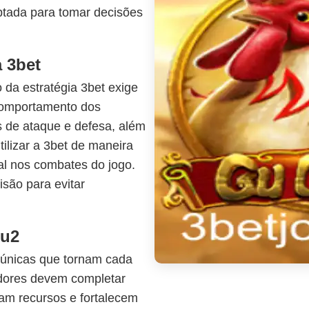
tada para tomar decisões
 3bet
da estratégia 3bet exige
comportamento dos
s de ataque e defesa, além
ilizar a 3bet de maneira
al nos combates do jogo.
isão para evitar
Gu2
únicas que tornam cada
adores devem completar
tam recursos e fortalecem