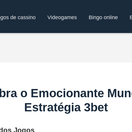
gos de cassino
Videogames
Bingo online
ra o Emocionante Mun
Estratégia 3bet
dos Jogos