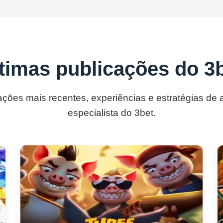
timas publicações do 3
ações mais recentes, experiências e estratégias de
especialista do 3bet.