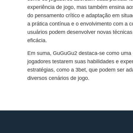
experiência de jogo, mas também ensina aos
do pensamento crítico e adaptação em situ
a prática contínua e o envolvimento com a 
usuários podem desenvolver novas técnicas
eficácia.
Em suma, GuGuGu2 destaca-se como uma o
jogadores testarem suas habilidades e exp
estratégias, como a 3bet, que podem ser ad
diversos cenários de jogo.