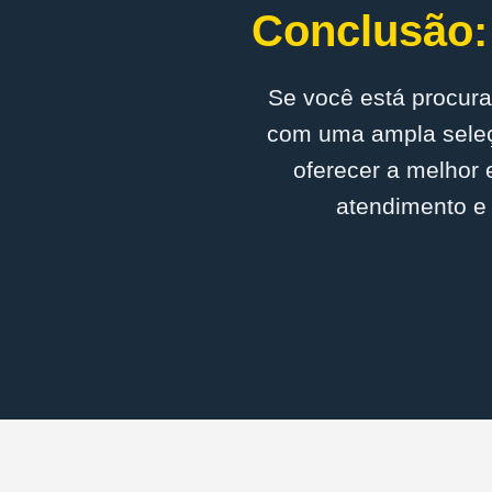
Conclusão: 
Se você está procura
com uma ampla seleç
oferecer a melhor 
atendimento e 