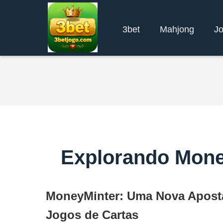
3bet
Mahjong
Jo
Explorando Mone
MoneyMinter: Uma Nova Apost
Jogos de Cartas