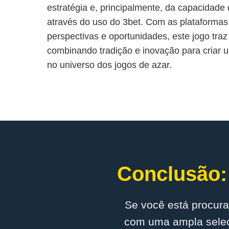
estratégia e, principalmente, da capacidade 
através do uso do 3bet. Com as plataformas
perspectivas e oportunidades, este jogo tra
combinando tradição e inovação para criar u
no universo dos jogos de azar.
Conclusão: 
Se você está procura
com uma ampla seleç