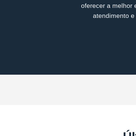
oferecer a melhor 
atendimento e 