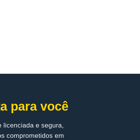
ta para você
 licenciada e segura,
mos comprometidos em