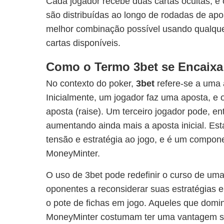
Cada jogador recebe duas cartas ocultas, e 
são distribuídas ao longo de rodadas de apos
melhor combinação possível usando qualqu
cartas disponíveis.
Como o Termo 3bet se Encaix
No contexto do poker,
3bet
refere-se a uma 
Inicialmente, um jogador faz uma aposta, e 
aposta (raise). Um terceiro jogador pode, en
aumentando ainda mais a aposta inicial. Est
tensão e estratégia ao jogo, e é um compone
MoneyMinter.
O uso de 3bet pode redefinir o curso de um
oponentes a reconsiderar suas estratégias 
o pote de fichas em jogo. Aqueles que domi
MoneyMinter costumam ter uma vantagem sig