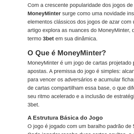
Com a crescente popularidade dos jogos de c
MoneyMinter
surge como uma novidade inst
elementos clássicos dos jogos de azar com
artigo explora as nuances do MoneyMinter, 
termo
3bet
em sua dinâmica.
O Que é MoneyMinter?
MoneyMinter é um jogo de cartas projetado 
apostas. A premissa do jogo é simples: alca
para vencer os adversários e acumular fich
de cartas compartilham essa base, o que di
seu ritmo acelerado e a inclusão de estraté
3bet.
A Estrutura Básica do Jogo
O jogo é jogado com um baralho padrão de 5