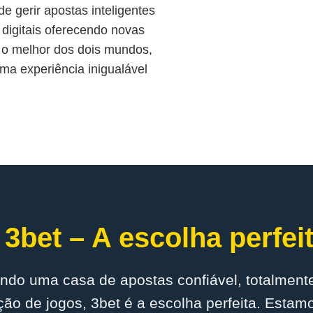
de gerir apostas inteligentes
 digitais oferecendo novas
z o melhor dos dois mundos,
ma experiência inigualável
3bet – A escolha perfei
ndo uma casa de apostas confiável, totalmente
ão de jogos, 3bet é a escolha perfeita. Esta