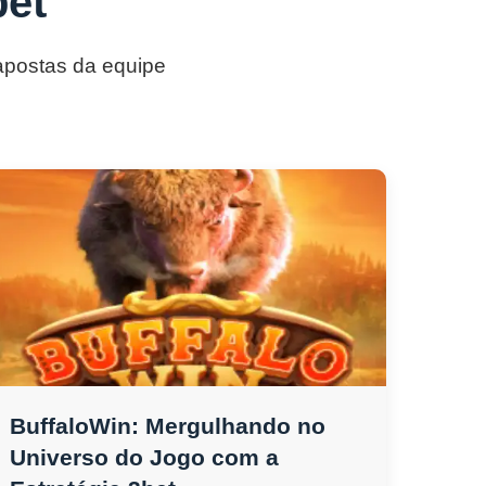
bet
 apostas da equipe
BuffaloWin: Mergulhando no
Universo do Jogo com a