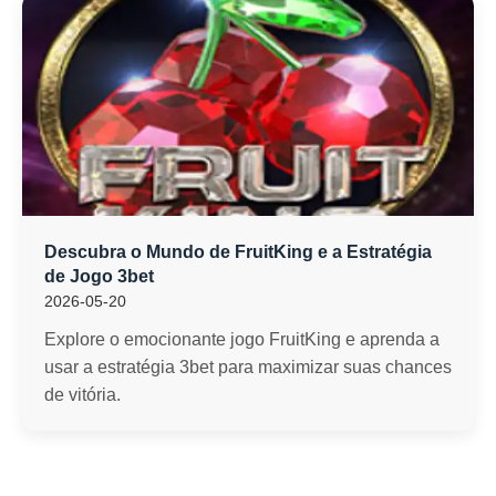
Descubra o Mundo de FruitKing e a Estratégia
de Jogo 3bet
2026-05-20
Explore o emocionante jogo FruitKing e aprenda a
usar a estratégia 3bet para maximizar suas chances
de vitória.