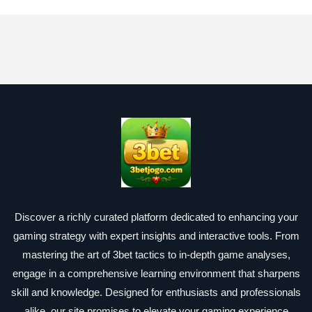
Discover a richly curated platform dedicated to enhancing your
gaming strategy with expert insights and interactive tools. From
mastering the art of 3bet tactics to in-depth game analyses,
engage in a comprehensive learning environment that sharpens
skill and knowledge. Designed for enthusiasts and professionals
alike, our site promises to elevate your gaming experience