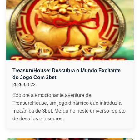
TreasureHouse: Descubra o Mundo Excitante
do Jogo Com 3bet
2026-03-22
Explore a emocionante aventura de
TreasureHouse, um jogo dinâmico que introduz a
mecânica de 3bet. Mergulhe neste universo repleto
de desafios e tesouros.