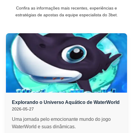
Confira as informações mais recentes, experiências e
estratégias de apostas da equipe especialista do 3bet.
Explorando o Universo Aquático de WaterWorld
2026-05-27
Uma jornada pelo emocionante mundo do jogo
WaterWorld e suas dinâmicas.