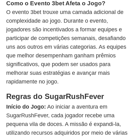
Como o Evento 3bet Afeta o Jogo?
O evento 3bet trouxe uma camada adicional de
complexidade ao jogo. Durante o evento,
jogadores são incentivados a formar equipes e
participar de competições semanais, desafiando
uns aos outros em várias categorias. As equipes
que melhor desempenham ganham prêmios
significativos, que podem ser usados para
melhorar suas estratégias e avançar mais
rapidamente no jogo.
Regras do SugarRushFever
Início do Jogo:
Ao iniciar a aventura em
SugarRushFever, cada jogador recebe uma
pequena vila de doces. A missão é expandi-la,
utilizando recursos adquiridos por meio de várias