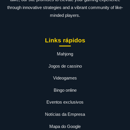
through innovative strategies and a vibrant community of like-
minded players.
Links rápidos
Mahjong
Jogos de cassino
Videogames
Bingo online
Eventos exclusivos
Notícias da Empresa
Mapa do Google