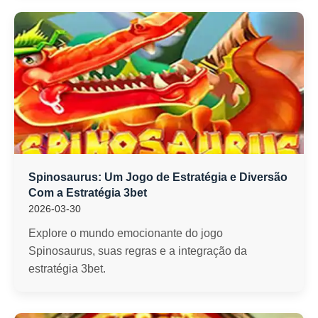
Spinosaurus: Um Jogo de Estratégia e Diversão
Com a Estratégia 3bet
2026-03-30
Explore o mundo emocionante do jogo
Spinosaurus, suas regras e a integração da
estratégia 3bet.