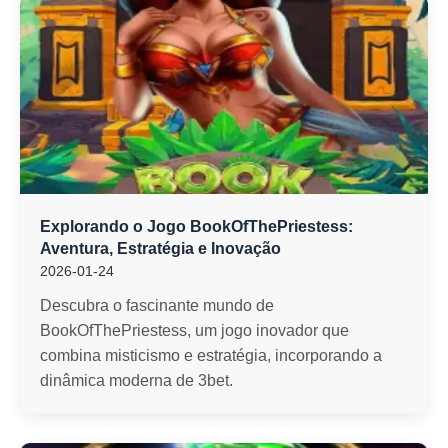
Explorando o Jogo BookOfThePriestess:
Aventura, Estratégia e Inovação
2026-01-24
Descubra o fascinante mundo de
BookOfThePriestess, um jogo inovador que
combina misticismo e estratégia, incorporando a
dinâmica moderna de 3bet.