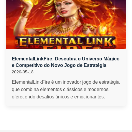
ElementalLinkFire: Descubra o Universo Mágico
e Competitivo do Novo Jogo de Estratégia
2026-05-18
ElementalLinkFire é um inovador jogo de estratégia
que combina elementos clássicos e modernos,
oferecendo desafios únicos e emocionantes.