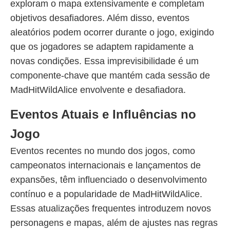
exploram o mapa extensivamente e completam
objetivos desafiadores. Além disso, eventos
aleatórios podem ocorrer durante o jogo, exigindo
que os jogadores se adaptem rapidamente a
novas condições. Essa imprevisibilidade é um
componente-chave que mantém cada sessão de
MadHitWildAlice envolvente e desafiadora.
Eventos Atuais e Influências no
Jogo
Eventos recentes no mundo dos jogos, como
campeonatos internacionais e lançamentos de
expansões, têm influenciado o desenvolvimento
contínuo e a popularidade de MadHitWildAlice.
Essas atualizações frequentes introduzem novos
personagens e mapas, além de ajustes nas regras