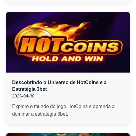
Descobrindo o Universo de HotCoins e a
Estratégia 3bet
2026-04-30
Explore o mundo do jogo HotCoins e aprenda a
dominar a estratégia 3bet.