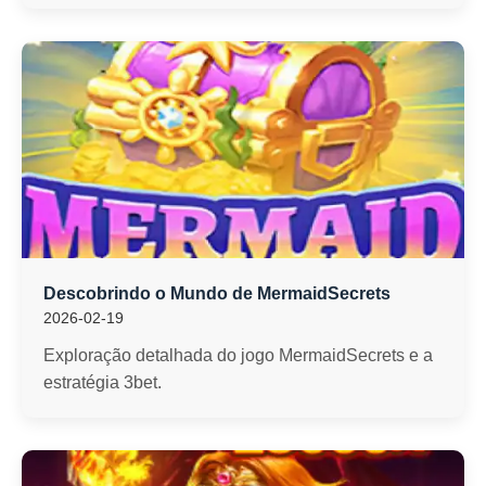
Descobrindo o Mundo de MermaidSecrets
2026-02-19
Exploração detalhada do jogo MermaidSecrets e a
estratégia 3bet.