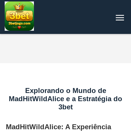
Explorando o Mundo de
MadHitWildAlice e a Estratégia do
3bet
MadHitWildAlice: A Experiência