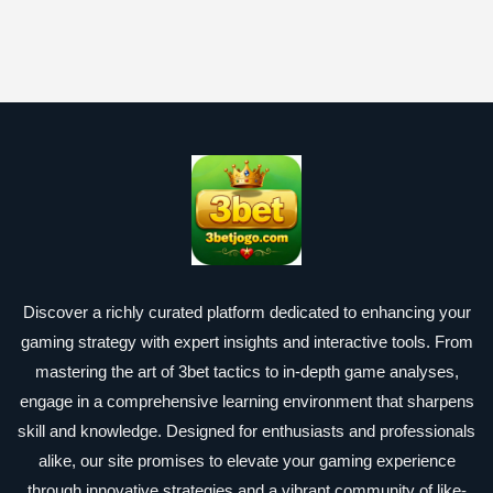
Discover a richly curated platform dedicated to enhancing your
gaming strategy with expert insights and interactive tools. From
mastering the art of 3bet tactics to in-depth game analyses,
engage in a comprehensive learning environment that sharpens
skill and knowledge. Designed for enthusiasts and professionals
alike, our site promises to elevate your gaming experience
through innovative strategies and a vibrant community of like-