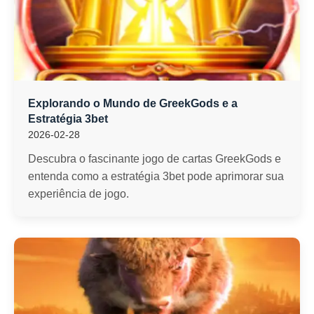
Explorando o Mundo de GreekGods e a
Estratégia 3bet
2026-02-28
Descubra o fascinante jogo de cartas GreekGods e
entenda como a estratégia 3bet pode aprimorar sua
experiência de jogo.