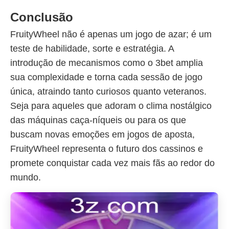
Conclusão
FruityWheel não é apenas um jogo de azar; é um
teste de habilidade, sorte e estratégia. A
introdução de mecanismos como o 3bet amplia
sua complexidade e torna cada sessão de jogo
única, atraindo tanto curiosos quanto veteranos.
Seja para aqueles que adoram o clima nostálgico
das máquinas caça-níqueis ou para os que
buscam novas emoções em jogos de aposta,
FruityWheel representa o futuro dos cassinos e
promete conquistar cada vez mais fãs ao redor do
mundo.