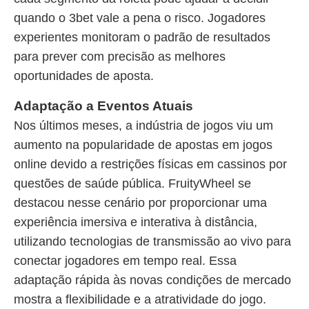
quando o 3bet vale a pena o risco. Jogadores
experientes monitoram o padrão de resultados
para prever com precisão as melhores
oportunidades de aposta.
Adaptação a Eventos Atuais
Nos últimos meses, a indústria de jogos viu um
aumento na popularidade de apostas em jogos
online devido a restrições físicas em cassinos por
questões de saúde pública. FruityWheel se
destacou nesse cenário por proporcionar uma
experiência imersiva e interativa à distância,
utilizando tecnologias de transmissão ao vivo para
conectar jogadores em tempo real. Essa
adaptação rápida às novas condições de mercado
mostra a flexibilidade e a atratividade do jogo.