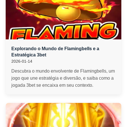
Explorando o Mundo de Flamingbells e a
Estratégica 3bet
2026-01-14
Descubra o mundo envolvente de Flamingbells, um
jogo que une estratégia e diversão, e saiba como a
jogada 3bet se encaixa em seu contexto.