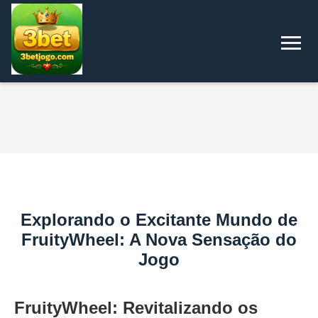
Explorando o Excitante Mundo de
FruityWheel: A Nova Sensação do
Jogo
FruityWheel: Revitalizando os