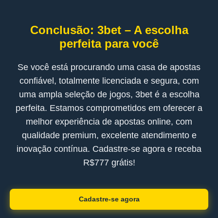
Conclusão: 3bet – A escolha
perfeita para você
Se você está procurando uma casa de apostas
confiável, totalmente licenciada e segura, com
uma ampla seleção de jogos, 3bet é a escolha
perfeita. Estamos comprometidos em oferecer a
melhor experiência de apostas online, com
qualidade premium, excelente atendimento e
inovação contínua. Cadastre-se agora e receba
R$777 grátis!
Cadastre-se agora