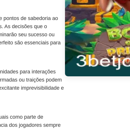
de pontos de sabedoria ao
os. As decisões que o
rminarão seu sucesso ou
rfeito são essenciais para
nidades para interações
formadas ou traições podem
xcitante imprevisibilidade e
uais como parte de
ncia dos jogadores sempre