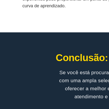
curva de aprendizado.
Conclusão: 
Se você está procura
com uma ampla seleç
oferecer a melhor 
atendimento e 