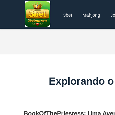
3bet
Mahjong
Jo
Explorando o
BookOfThePriestess: Uma Aven