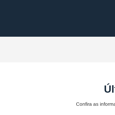
Úl
Confira as inform