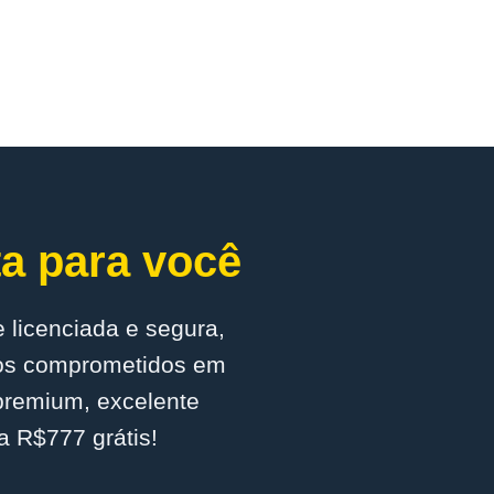
ta para você
 licenciada e segura,
mos comprometidos em
 premium, excelente
a R$777 grátis!