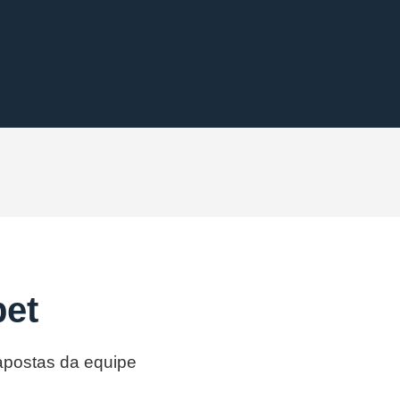
bet
 apostas da equipe