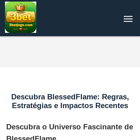
Descubra BlessedFlame: Regras,
Estratégias e Impactos Recentes
Descubra o Universo Fascinante de
BlessedFlame