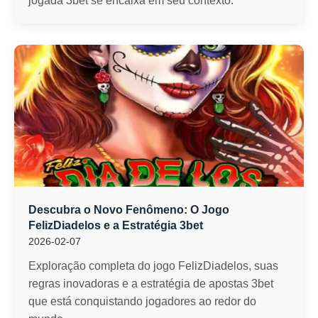
jogada 3bet se encaixa em seu contexto.
Descubra o Novo Fenômeno: O Jogo
FelizDiadelos e a Estratégia 3bet
2026-02-07
Exploração completa do jogo FelizDiadelos, suas
regras inovadoras e a estratégia de apostas 3bet
que está conquistando jogadores ao redor do