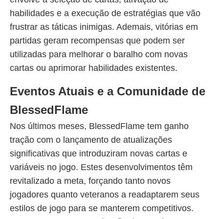
habilidades e a execução de estratégias que vão
frustrar as táticas inimigas. Ademais, vitórias em
partidas geram recompensas que podem ser
utilizadas para melhorar o baralho com novas
cartas ou aprimorar habilidades existentes.
Eventos Atuais e a Comunidade de
BlessedFlame
Nos últimos meses, BlessedFlame tem ganho
tração com o lançamento de atualizações
significativas que introduziram novas cartas e
variáveis no jogo. Estes desenvolvimentos têm
revitalizado a meta, forçando tanto novos
jogadores quanto veteranos a readaptarem seus
estilos de jogo para se manterem competitivos.