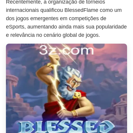
Recentemente, a organização de torneios
internacionais qualificou BlessedFlame como um
dos jogos emergentes em competições de
eSports, aumentando ainda mais sua popularidade
e relevância no cenário global de jogos.